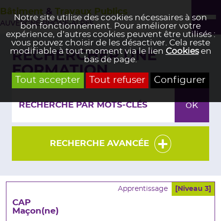
Bâtiment
&
Travaux Publics
Notre site utilise des cookies nécessaires à son
AUVERGNE-RHÔNE-ALPES
bon fonctionnement. Pour améliorer votre
expérience, d’autres cookies peuvent être utilisés :
vous pouvez choisir de les désactiver. Cela reste
modifiable à tout moment via le lien
Cookies
en
RECHERCHER UNE
bas de page.
FORMATION
Tout accepter
Tout refuser
Configurer
RECHERCHE AVANCÉE
Apprentissage
[Niveau 3]
CAP
Maçon(ne)