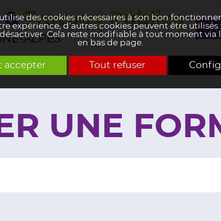
&
Travaux Publics
 utilise des cookies nécessaires à son bon fonctionn
re expérience, d’autres cookies peuvent être utilisés
 désactiver. Cela reste modifiable à tout moment via l
NE-ALPES
en bas de page.
t accepter
Tout refuser
Config
ER UNE FOR