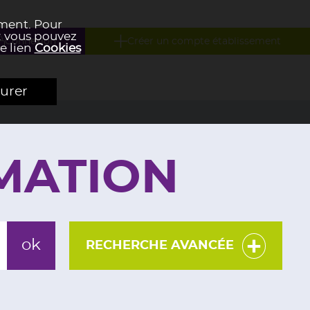
ement. Pour
 : vous pouvez
Connexion
Créer un compte établissement
e lien
Cookies
urer
MATION
RECHERCHE AVANCÉE