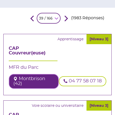
(1983 Réponses)
39 / 166
Apprentissage
[Niveau 3]
CAP
Couvreur(euse)
MFR du Parc
Montbrison
04 77 58 07 18
(42)
Voie scolaire ou universitaire
[Niveau 3]
CAP