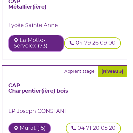
CAP
Métallier(ière)
Lycée Sainte Anne
La Motte-
04 79 26 09 00
Servolex (73)
Apprentissage
[Niveau 3]
CAP
Charpentier(ière) bois
LP Joseph CONSTANT
Murat (15)
04 71 20 05 20