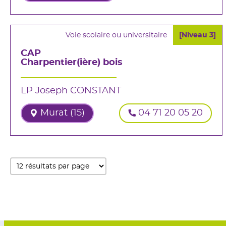
Voie scolaire ou universitaire
[Niveau 3]
CAP
Charpentier(ière) bois
LP Joseph CONSTANT
Murat (15)
04 71 20 05 20