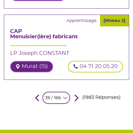
Apprentissage
[Niveau 3]
CAP
Menuisier(ière) fabricant
LP Joseph CONSTANT
Murat (15)
04 71 20 05 20
(1983 Réponses)
39 / 166