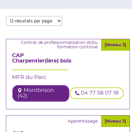
Contrat de professionnalisation et/ou
[Niveau 3]
formation continue
CAP
Charpentier(ière) bois
MFR du Parc
Montbrison
04 77 58 07 18
(42)
Apprentissage
[Niveau 3]