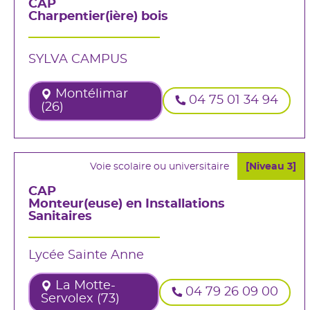
CAP
Charpentier(ière) bois
SYLVA CAMPUS
Montélimar
04 75 01 34 94
(26)
Voie scolaire ou universitaire
[Niveau 3]
CAP
Monteur(euse) en Installations
Sanitaires
Lycée Sainte Anne
La Motte-
04 79 26 09 00
Servolex (73)