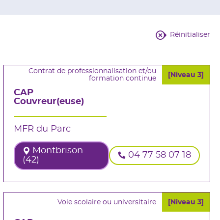
Réinitialiser
Contrat de professionnalisation et/ou
[Niveau 3]
formation continue
CAP
Couvreur(euse)
MFR du Parc
Montbrison
04 77 58 07 18
(42)
Voie scolaire ou universitaire
[Niveau 3]