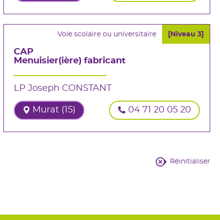
Voie scolaire ou universitaire
[Niveau 3]
CAP
Menuisier(ière) fabricant
LP Joseph CONSTANT
Murat (15)
04 71 20 05 20
Réinitialiser