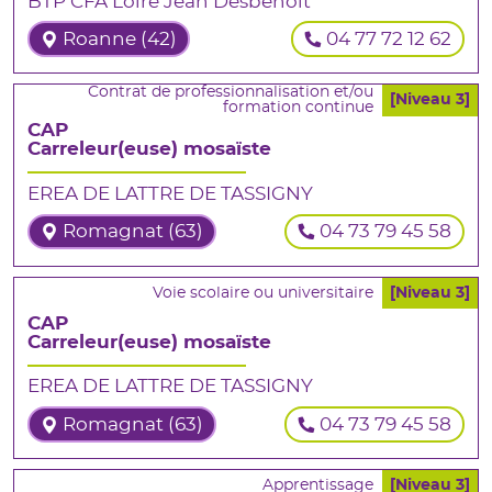
BTP CFA Loire Jean Desbenoît
Roanne (42)
04 77 72 12 62
Contrat de professionnalisation et/ou
[Niveau 3]
formation continue
CAP
Carreleur(euse) mosaïste
EREA DE LATTRE DE TASSIGNY
Romagnat (63)
04 73 79 45 58
Voie scolaire ou universitaire
[Niveau 3]
CAP
Carreleur(euse) mosaïste
EREA DE LATTRE DE TASSIGNY
Romagnat (63)
04 73 79 45 58
Apprentissage
[Niveau 3]