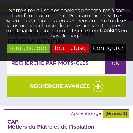
Bâtiment
&
Travaux Publics
Notre site utilise des cookies nécessaires à son
AUVERGNE-RHÔNE-ALPES
bon fonctionnement. Pour améliorer votre
expérience, d’autres cookies peuvent être utilisés :
vous pouvez choisir de les désactiver. Cela reste
modifiable à tout moment via le lien
Cookies
en
RECHERCHER UNE
bas de page.
FORMATION
Tout accepter
Tout refuser
Configurer
RECHERCHE AVANCÉE
Apprentissage
[Niveau 3]
CAP
Métiers du Plâtre et de l'Isolation